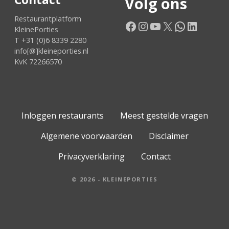
Volg ons
Restaurantplatform
Facebook
Instagram
YouTube
X
WhatsApp
LinkedIn
KleinePorties
T +31 (0)6 8339 2280
info[@]kleineporties.nl
KvK 72266570
Inloggen restaurants
Meest gestelde vragen
Algemene voorwaarden
Disclaimer
Privacyverklaring
Contact
© 2026 - KLEINEPORTIES