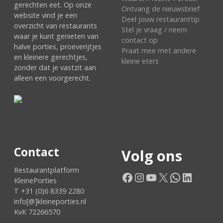
gerechten eet. Op onze
Ontvang de nieuwsbrief
website vind je een
Deel jouw restauranttip
overzicht van restaurants
Stel je vraag / neem
waar je kunt genieten van
contact op
halve porties, proeverijtjes
Praat mee met andere
en kleinere gerechtjes,
kleine eters
zonder dat je vastzit aan
alleen een voorgerecht.
Contact
Volg ons
Restaurantplatform
Facebook
Instagram
YouTube
X
WhatsApp
LinkedIn
KleinePorties
T +31 (0)6 8339 2280
info[@]kleineporties.nl
KvK 72266570